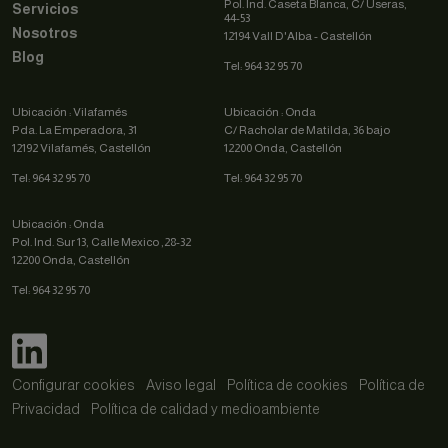
Pol. Ind. Caseta Blanca, C/ Useras,
Servicios
44-53
Nosotros
12194 Vall D'Alba - Castellón
Blog
Tel: 964 32 95 70
Ubicación : Vilafamés
Ubicación : Onda
Pda. La Emperadora, 31
C/ Racholar de Matilda, 36 bajo
12192 Vilafamés, Castellón
12200 Onda, Castellón
Tel: 964 32 95 70
Tel: 964 32 95 70
Ubicación : Onda
Pol. Ind. Sur 13, Calle Mexico ,28-32
12200 Onda, Castellón
Tel: 964 32 95 70
Configurar cookies
Aviso legal
Política de cookies
Política de
Privacidad
Política de calidad y medioambiente